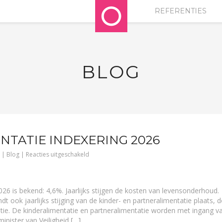
REFERENTIES
BLOG
NTATIE INDEXERING 2026
voor
 |
Blog
|
Reacties uitgeschakeld
Wettelijke
alimentatie
indexering
2026
026 is bekend: 4,6%. Jaarlijks stijgen de kosten van levensonderhoud.
t ook jaarlijks stijging van de kinder- en partneralimentatie plaats, 
tie. De kinderalimentatie en partneralimentatie worden met ingang v
nister van Veiligheid […]