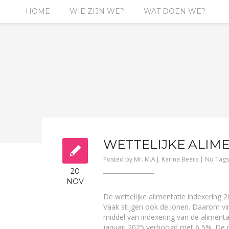
HOME
WIE ZIJN WE?
WAT DOEN WE?
WETTELIJKE ALIME
Posted by
Mr. M.A.J. Karina Beers
| No Tags
20
NOV
De wettelijke alimentatie indexering 2
Vaak stijgen ook de lonen. Daarom vind
middel van indexering van de alimenta
januari 2025 verhoogd met 6,5%. De mi