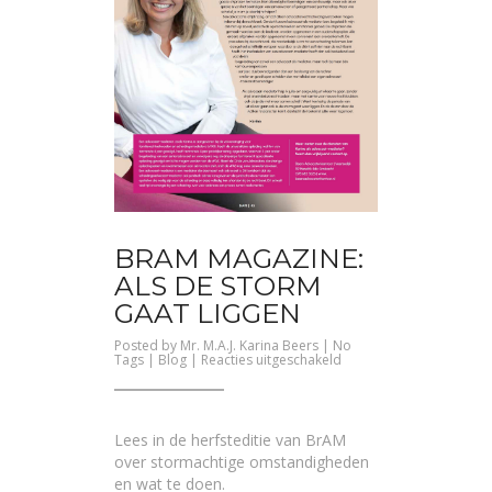
BRAM MAGAZINE:
ALS DE STORM
GAAT LIGGEN
Posted by
Mr. M.A.J. Karina Beers
| No
voor
Tags |
Blog
|
Reacties uitgeschakeld
BrAM
Magazine:
Als
de
Storm
Lees in de herfsteditie van BrAM
gaat
liggen
over stormachtige omstandigheden
en wat te doen.