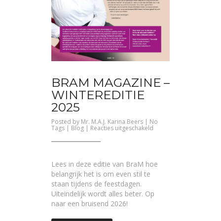
BRAM MAGAZINE –
WINTEREDITIE
2025
Posted by
Mr. M.A.J. Karina Beers
| No
voor
Tags |
Blog
|
Reacties uitgeschakeld
BrAM
Magazine
–
Wintereditie
2025
Lees in deze editie van BraM hoe
belangrijk het is om even stil te
staan tijdens de feestdagen.
Uiteindelijk wordt alles beter. Op
naar een bruisend 2026!