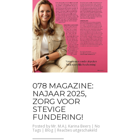
078 MAGAZINE:
NAJAAR 2025,
ZORG VOOR
STEVIGE
FUNDERING!
Posted by
Mr. M.A.J. Karina Beers
| No
voor
Tags |
Blog
|
Reacties uitgeschakeld
078
Magazine: