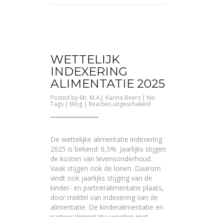
WETTELIJK
INDEXERING
ALIMENTATIE 2025
Posted by
Mr. M.A.J. Karina Beers
| No
voor
Tags |
Blog
|
Reacties uitgeschakeld
Wettelijk
indexering
alimentatie
2025
De wettelijke alimentatie indexering
2025 is bekend: 6,5%. Jaarlijks stijgen
de kosten van levensonderhoud.
Vaak stijgen ook de lonen. Daarom
vindt ook jaarlijks stijging van de
kinder- en partneralimentatie plaats,
door middel van indexering van de
alimentatie. De kinderalimentatie en
partneralimentatie worden met