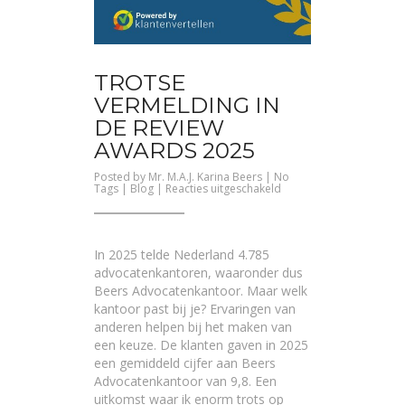
TROTSE
VERMELDING IN
DE REVIEW
AWARDS 2025
Posted by
Mr. M.A.J. Karina Beers
| No
voor
Tags |
Blog
|
Reacties uitgeschakeld
Trotse
vermelding
in
de
Review
In 2025 telde Nederland 4.785
Awards
2025
advocatenkantoren, waaronder dus
Beers Advocatenkantoor. Maar welk
kantoor past bij je? Ervaringen van
anderen helpen bij het maken van
een keuze. De klanten gaven in 2025
een gemiddeld cijfer aan Beers
Advocatenkantoor van 9,8. Een
uitkomst waar ik enorm trots op