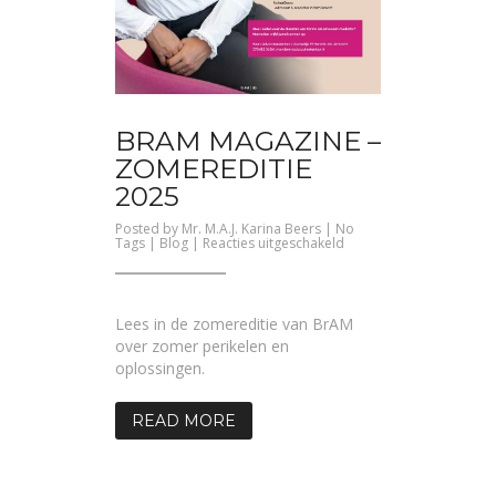
BRAM MAGAZINE –
ZOMEREDITIE
2025
Posted by
Mr. M.A.J. Karina Beers
| No
voor
Tags |
Blog
|
Reacties uitgeschakeld
BrAM
Magazine
–
Zomereditie
2025
Lees in de zomereditie van BrAM
over zomer perikelen en
oplossingen.
READ MORE