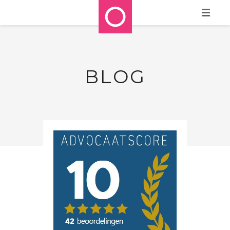
HOME
WIE ZIJN WE?
BLOG
WAT DOEN WE?
REFERENTIES
STAPPENPLAN
MEDIA
CONTACT
BLOG