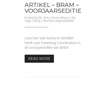
ARTIKEL – BRAM –
VOORJAARSEDITIE
Posted by
Mr. M.A.J. Karina Beers
| No
voor
Tags |
Blog
|
Reacties uitgeschakeld
Artikel
–
BrAM
–
Voorjaarseditie
Lees hier wat Karina te vertellen
heeft over Parenting Coordination in
de voorjaarseditie van BrAM
READ MORE