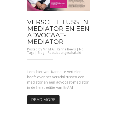
VERSCHIL TUSSEN
MEDIATOR EN EEN
ADVOCAAT-
MEDIATOR
Posted by
Mr. M.A.J. Karina Beers
| No
voor
Tags |
Blog
|
Reacties uitgeschakeld
Verschil
tussen
mediator
en
een
Lees hier wat Karina te vertellen
advocaat-
mediator
heeft over het verschil tussen een
mediator en een advocaat-mediator
in de herst editie van BrAM
READ MORE