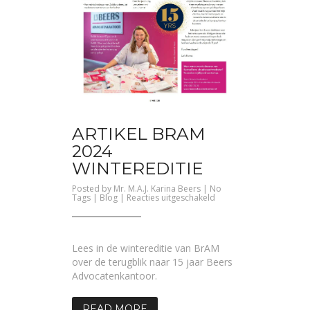
ARTIKEL BRAM
2024
WINTEREDITIE
Posted by
Mr. M.A.J. Karina Beers
| No
voor
Tags |
Blog
|
Reacties uitgeschakeld
Artikel
BraM
2024
Wintereditie
Lees in de wintereditie van BrAM
over de terugblik naar 15 jaar Beers
Advocatenkantoor.
READ MORE