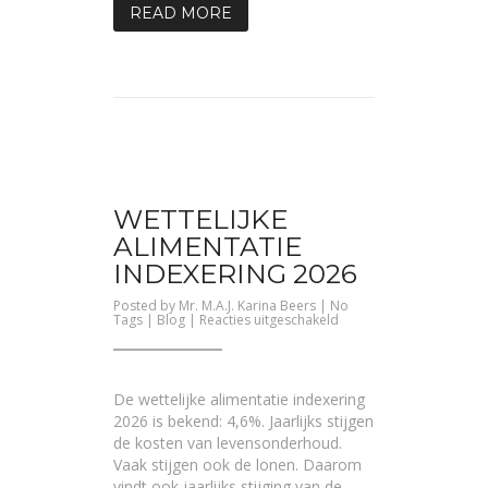
READ MORE
WETTELIJKE
ALIMENTATIE
INDEXERING 2026
Posted by
Mr. M.A.J. Karina Beers
| No
voor
Tags |
Blog
|
Reacties uitgeschakeld
Wettelijke
alimentatie
indexering
2026
De wettelijke alimentatie indexering
2026 is bekend: 4,6%. Jaarlijks stijgen
de kosten van levensonderhoud.
Vaak stijgen ook de lonen. Daarom
vindt ook jaarlijks stijging van de