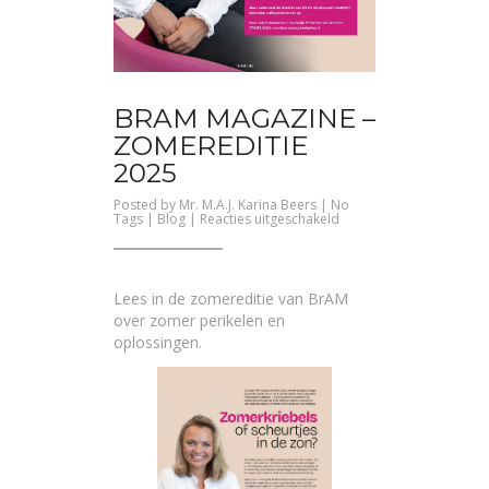
BRAM MAGAZINE –
ZOMEREDITIE
2025
Posted by
Mr. M.A.J. Karina Beers
| No
voor
Tags |
Blog
|
Reacties uitgeschakeld
BrAM
Magazine
–
Zomereditie
2025
Lees in de zomereditie van
BrAM
over zomer perikelen en
oplossingen.