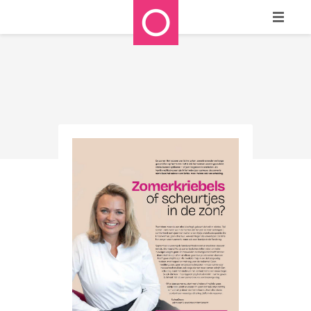
HOME
WIE ZIJN WE?
WAT DOEN WE?
REFERENTIES
STAPPENPLAN
MEDIA
CONTACT
BLOG