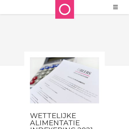
HOME
WIE ZIJN WE?
WAT DOEN WE?
REFERENTIES
STAPPENPLAN
MEDIA
CONTACT
BLOG
WETTELIJKE
ALIMENTATIE