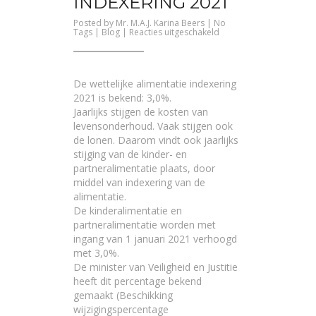
INDEXERING 2021
Posted by
Mr. M.A.J. Karina Beers
| No
voor
Tags |
Blog
|
Reacties uitgeschakeld
Wettelijke
alimentatie
indexering
2021
De wettelijke alimentatie indexering
2021 is bekend: 3,0%.
Jaarlijks stijgen de kosten van
levensonderhoud. Vaak stijgen ook
de lonen. Daarom vindt ook jaarlijks
stijging van de kinder- en
partneralimentatie plaats, door
middel van indexering van de
alimentatie.
De kinderalimentatie en
partneralimentatie worden met
ingang van 1 januari 2021 verhoogd
met 3,0%.
De minister van Veiligheid en Justitie
heeft dit percentage bekend
gemaakt (
Beschikking
wijzigingspercentage