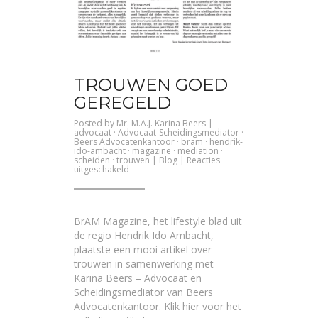
TROUWEN GOED
GEREGELD
Posted by
Mr. M.A.J. Karina Beers
|
advocaat
·
Advocaat-Scheidingsmediator
·
Beers Advocatenkantoor
·
bram
·
hendrik-
ido-ambacht
·
magazine
·
mediation
·
scheiden
·
trouwen
|
Blog
|
Reacties
voor
uitgeschakeld
Trouwen
goed
geregeld
BrAM Magazine, het lifestyle blad uit
de regio Hendrik Ido Ambacht,
plaatste een mooi artikel over
trouwen in samenwerking met
Karina Beers – Advocaat en
Scheidingsmediator van Beers
Advocatenkantoor. Klik
hier
voor het