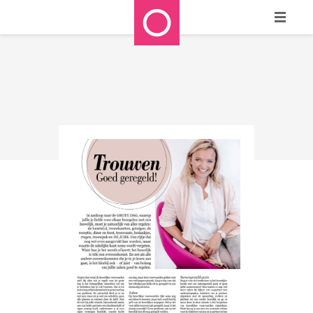
HOME
WIE ZIJN WE?
WAT DOEN WE?
REFERENTIES
STAPPENPLAN
MEDIA
CONTACT
BLOG