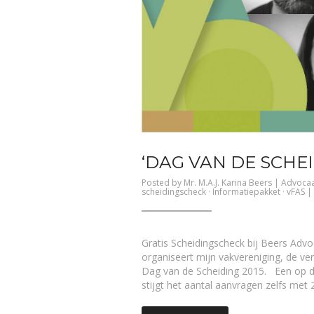
‘DAG VAN DE SCHEI
Posted by
Mr. M.A.J. Karina Beers
|
Advocaa
scheidingscheck
·
Informatiepakket
·
vFAS
|
Gratis Scheidingscheck bij Beers Ad
organiseert mijn vakvereniging, de ve
Dag van de Scheiding 2015. Een op de 
stijgt het aantal aanvragen zelfs met 