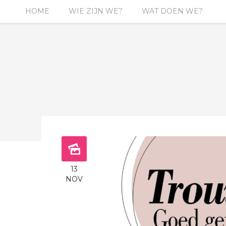
HOME
WIE ZIJN WE?
WAT DOEN WE?
13
NOV