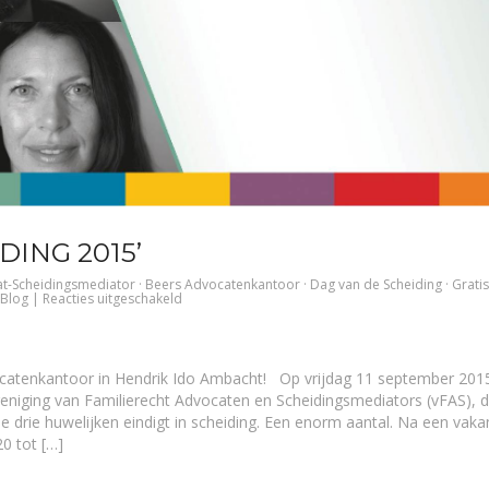
DING 2015’
t-Scheidingsmediator
·
Beers Advocatenkantoor
·
Dag van de Scheiding
·
Gratis
voor
Blog
|
Reacties uitgeschakeld
‘Dag
van
de
Scheiding
2015’
vocatenkantoor in Hendrik Ido Ambacht! Op vrijdag 11 september 201
reniging van Familierecht Advocaten en Scheidingsmediators (vFAS), 
drie huwelijken eindigt in scheiding. Een enorm aantal. Na een vaka
20 tot […]