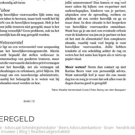
EREGELD
t
·
Advocaat-Scheidingsmediator
·
Beers Advocatenkantoor
·
bram
·
hendrik-id
voor
·
trouwen
|
Blog
|
Reacties uitgeschakeld