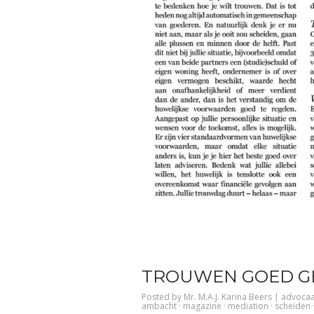
TROUWEN GOED G
Posted by
Mr. M.A.J. Karina Beers
|
advocaa
ambacht
·
magazine
·
mediation
·
scheiden