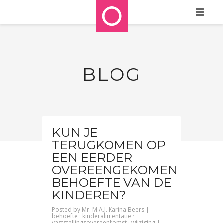
HOME
WIE ZIJN WE?
BLOG
WAT DOEN WE?
REFERENTIES
STAPPENPLAN
KUN JE
TERUGKOMEN OP
MEDIA
EEN EERDER
CONTACT
OVEREENGEKOMEN
BEHOEFTE VAN DE
BLOG
KINDEREN?
Posted by
Mr. M.A.J. Karina Beers
|
behoefte
·
kinderalimentatie
·
vaststellingsovereenkomst
·
wijziging
|