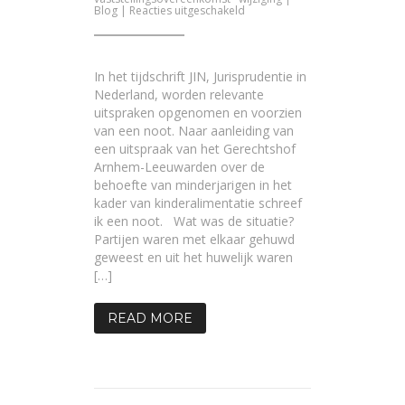
voor
Blog
|
Reacties uitgeschakeld
Kun
je
terugkomen
op
een
In het tijdschrift JIN, Jurisprudentie in
eerder
overeengekomen
Nederland, worden relevante
behoefte
uitspraken opgenomen en voorzien
van
de
van een noot. Naar aanleiding van
kinderen?
een uitspraak van het Gerechtshof
Arnhem-Leeuwarden over de
behoefte van minderjarigen in het
kader van kinderalimentatie schreef
ik een noot. Wat was de situatie?
Partijen waren met elkaar gehuwd
geweest en uit het huwelijk waren
[…]
READ MORE