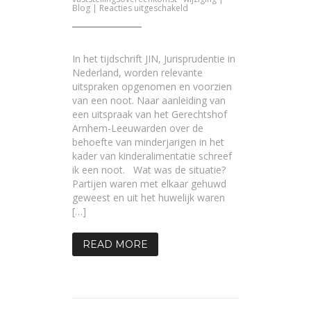
voor
Blog
|
Reacties uitgeschakeld
Kun
je
terugkomen
op
een
In het tijdschrift JIN, Jurisprudentie in
eerder
overeengekomen
Nederland, worden relevante
behoefte
uitspraken opgenomen en voorzien
van
de
van een noot. Naar aanleiding van
kinderen?
een uitspraak van het Gerechtshof
Arnhem-Leeuwarden over de
behoefte van minderjarigen in het
kader van kinderalimentatie schreef
ik een noot. Wat was de situatie?
Partijen waren met elkaar gehuwd
geweest en uit het huwelijk waren
[…]
READ MORE