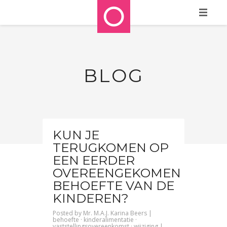
HOME
WIE ZIJN WE?
BLOG
WAT DOEN WE?
REFERENTIES
STAPPENPLAN
KUN JE
TERUGKOMEN OP
MEDIA
EEN EERDER
CONTACT
OVEREENGEKOMEN
BEHOEFTE VAN DE
BLOG
KINDEREN?
Posted by
Mr. M.A.J. Karina Beers
|
behoefte
·
kinderalimentatie
·
vaststellingsovereenkomst
·
wijziging
|